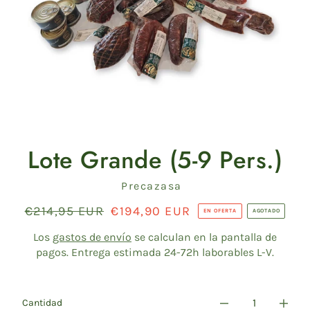
Lote Grande (5-9 Pers.)
Proveedor
Precazasa
Precio
€214,95 EUR
Precio
€194,90 EUR
EN OFERTA
AGOTADO
habitual
de
venta
Los
gastos de envío
se calculan en la pantalla de
pagos. Entrega estimada 24-72h laborables L-V.
Cantidad