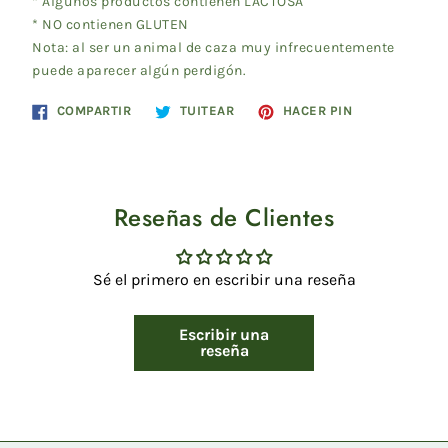
* Algunos productos contienen LACTOSA
* NO contienen GLUTEN
Nota: al ser un animal de caza muy infrecuentemente
puede aparecer algún perdigón.
Compartir
Tuitear
Pinear
COMPARTIR
TUITEAR
HACER PIN
en
en
en
Facebook
Twitter
Pinterest
Reseñas de Clientes
Sé el primero en escribir una reseña
Escribir una
reseña