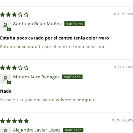
Sort by
08/12/2025
Santiago Béjar Muñoz
Estaba poco curado por el centro tenia color rraro
Estaba poco curado por el centro tenia color raro
16/10/2025
Miriam Aure Benages
Nada
Ya no es lo que era, yo no volveré a comprar
05/05/2025
Alejandro Javier López