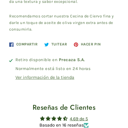
da una textura y sabor excepcional.
Recomendamos cortar nuestra Cecina de Ciervo fina y
darle un toque de aceite de oliva virgen extra antes de
consumirla.
Compartir
Tuitear
Pinear
COMPARTIR
TUITEAR
HACER PIN
en
en
en
Facebook
Twitter
Pinterest
Retiro disponible en
Precaza S.A.
Normalmente está listo en 24 horas
Ver información de la tienda
Reseñas de Clientes
4.69 de 5
Basado en 16 reseñas