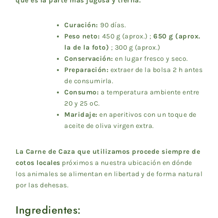
que es la parte más jugosa y tierna.
Curación:
90 días.
Peso neto:
450 g (aprox.) ;
650 g (aprox.
la de la foto)
; 300 g (aprox.)
Conservación:
en lugar fresco y seco.
Preparación:
extraer de la bolsa 2 h antes
de consumirla.
Consumo:
a temperatura ambiente entre
20 y 25 ºC.
Maridaje:
en aperitivos con un toque de
aceite de oliva virgen extra.
La Carne de Caza que utilizamos procede siempre de
cotos locales
próximos a nuestra ubicación en dónde
los animales se alimentan en libertad y de forma natural
por las dehesas.
Ingredientes: