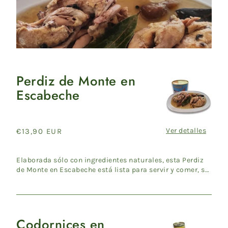
Perdiz de Monte en
Perdiz
Escabeche
de
Monte
en
Escabeche
Ver detalles
Precio
€13,90 EUR
habitual
Elaborada sólo con ingredientes naturales, esta Perdiz
de Monte en Escabeche está lista para servir y comer, se
recom...
Codornices en
Codornices