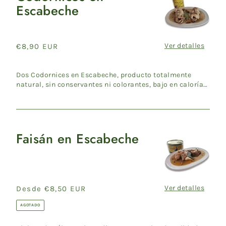
Escabeche
en
Escabeche
Ver detalles
Precio
€8,90 EUR
habitual
Dos Codornices en Escabeche, producto totalmente
natural, sin conservantes ni colorantes, bajo en calorías
ideal para...
Faisán en Escabeche
Faisán
en
Escabeche
Ver detalles
Precio
Desde €8,50 EUR
habitual
AGOTADO