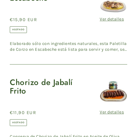
Corzo
en
Escabeche
Ver detalles
Precio
€15,90 EUR
habitual
AGOTADO
Elaborado sólo con ingredientes naturales, esta Paletilla
de Corzo en Escabeche está lista para servir y comer, se
re...
Chorizo de Jabalí
Chorizo
Frito
de
Jabalí
Frito
Ver detalles
Precio
€11,90 EUR
habitual
AGOTADO
Conserva de Chorizo de Jabalí Frito en Aceite de Oliva