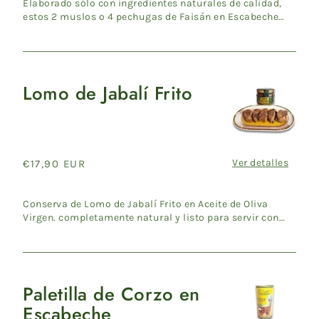
Elaborado sólo con ingredientes naturales de calidad,
estos 2 muslos o 4 pechugas de Faisán en Escabeche
están listos...
Lomo de Jabalí Frito
Lomo
de
Jabalí
Frito
Ver detalles
Precio
€17,90 EUR
habitual
Conserva de Lomo de Jabalí Frito en Aceite de Oliva
Virgen. completamente natural y listo para servir con
todas las v...
Paletilla de Corzo en
Paletilla
Escabeche
de