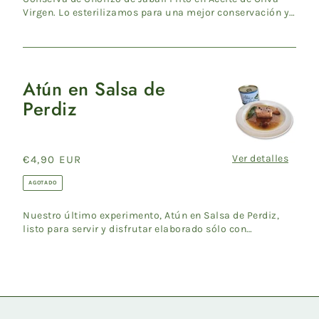
Virgen. Lo esterilizamos para una mejor conservación y
calidad...
Atún en Salsa de
Atún
Perdiz
en
Salsa
de
Perdiz
Ver detalles
Precio
€4,90 EUR
habitual
AGOTADO
Nuestro último experimento, Atún en Salsa de Perdiz ,
listo para servir y disfrutar elaborado sólo con
ingredientes n...