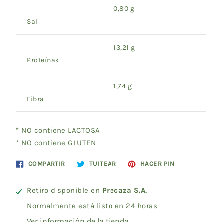
0,80 g
Sal
13,21 g
Proteínas
1,74 g
Fibra
* NO contiene LACTOSA
* NO contiene GLUTEN
Compartir
Tuitear
Pinear
COMPARTIR
TUITEAR
HACER PIN
en
en
en
Facebook
Twitter
Pinterest
Retiro disponible en
Precaza S.A.
Normalmente está listo en 24 horas
Ver información de la tienda