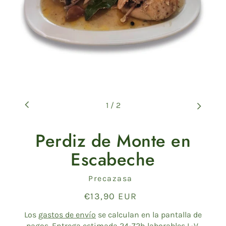
1
/
2
Perdiz de Monte en
Escabeche
Proveedor
Precazasa
€13,90 EUR
Precio
habitual
Los
gastos de envío
se calculan en la pantalla de
pagos. Entrega estimada 24-72h laborables L-V.