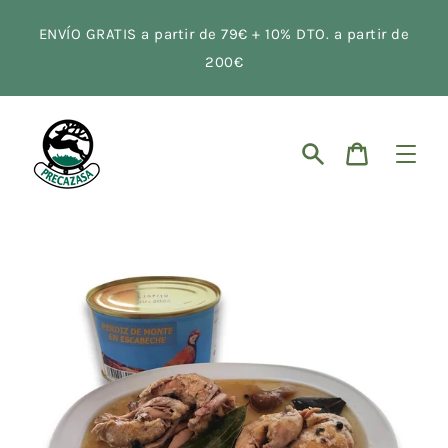
Ir
directamente
ENVÍO GRATIS a partir de 79€ + 10% DTO. a partir de
al
contenido
200€
Buscar
Carrito