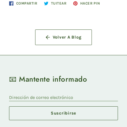
Compartir
Tuitear
Pinear
COMPARTIR
TUITEAR
HACER PIN
en
en
en
Facebook
Twitter
Pinterest
Volver A Blog
📧 Mantente informado
Dirección de correo electrónico
Suscribirse