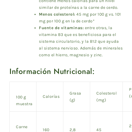
contiene menos calorías para un nivel
similar de proteínas a la carne de cerdo.
Menos colesterol:
45 mg por 100 g vs. 101
mg por 100 g en la de cerdo*
Fuente de vitaminas:
entre otras, la
vitamina B3 que es beneficiosa para el
sistema circulatorio, y la B12 que ayuda
al sistema nervioso. Además de minerales
como el hierro, magnesio y zinc.
Información Nutricional:
P
Grasa
Colesterol
(
Calorías
100 g
(g)
(mg)
muestra
2
Carne
160
2,8
45