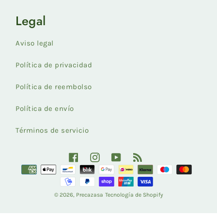
Legal
Aviso legal
Política de privacidad
Política de reembolso
Política de envío
Términos de servicio
Facebook
Instagram
YouTube
RSS
Formas
de
pago
aceptadas
© 2026,
Precazasa
Tecnología de Shopify